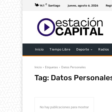
C
14.1
Santiago
jueves, agosto 6, 2026
Regi
Inicio
Tiempo Libre
Deporte
Radios
Inicio
Etiquetas
Datos Personales
Tag:
Datos Personale
No hay publicaciones para mostrar