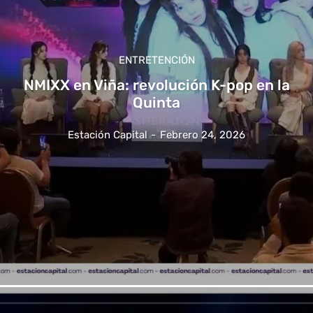
ENTRETENCIÓN
NMIXX en Viña: revolución K-pop en la
Quinta
Estación Capital
-
Febrero 24, 2026