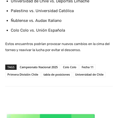
Universidad de Chile vs. Deportes Limache
Palestino vs. Universidad Católica
Ñublense vs. Audax Italiano
Colo Colo vs. Unión Española
Estos encuentros podrían provocar nuevos cambios en la cima del
torneo y reavivar la lucha por evitar el descenso.
TAGS
Campeonato Nacional 2025
Colo Colo
Fecha 11
Primera División Chile
tabla de posiciones
Universidad de Chile
WhatsApp
X
Facebook
Co