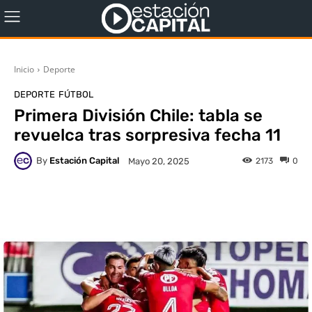
Inicio
Deporte
DEPORTE
FÚTBOL
Primera División Chile: tabla se
revuelca tras sorpresiva fecha 11
By
Estación Capital
2173
0
Mayo 20, 2025
WhatsApp
X
Facebook
Co