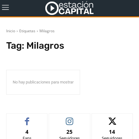
Inicio
Etiquetas
Milagros
Tag:
Milagros
No hay publicaciones para mostrar
4
25
14
Fans
Seguidores
Seguidores