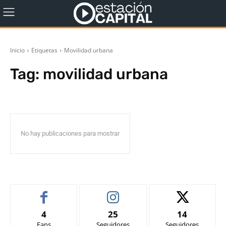
Inicio
Etiquetas
Movilidad urbana
Tag:
movilidad urbana
No hay publicaciones para mostrar
4
25
14
Fans
Seguidores
Seguidores