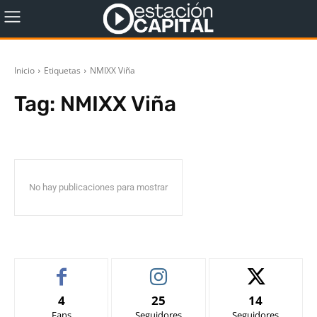
Inicio
Etiquetas
NMIXX Viña
Tag:
NMIXX Viña
No hay publicaciones para mostrar
4
25
14
Fans
Seguidores
Seguidores