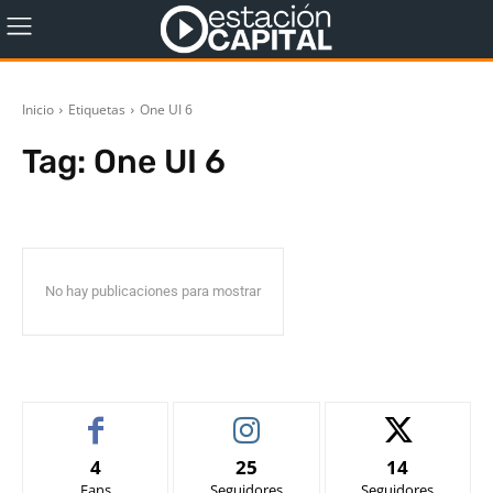
Inicio
Etiquetas
One UI 6
Tag:
One UI 6
No hay publicaciones para mostrar
4
25
14
Fans
Seguidores
Seguidores