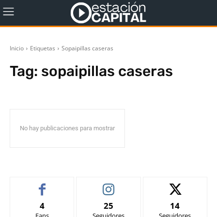
Inicio
Etiquetas
Sopaipillas caseras
Tag:
sopaipillas caseras
No hay publicaciones para mostrar
4
25
14
Fans
Seguidores
Seguidores