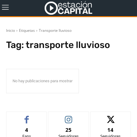
Inicio
Etiquetas
Transporte lluvioso
Tag:
transporte lluvioso
No hay publicaciones para mostrar
4
25
14
Fans
Seguidores
Seguidores