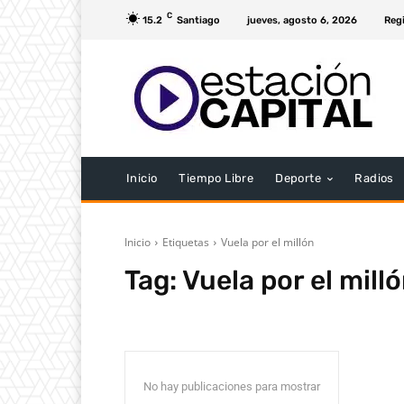
C
15.2
Santiago
jueves, agosto 6, 2026
Regi
Inicio
Tiempo Libre
Deporte
Radios
Inicio
Etiquetas
Vuela por el millón
Tag:
Vuela por el mill
No hay publicaciones para mostrar