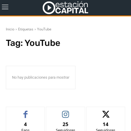
Inicio
Etiquetas
YouTube
Tag:
YouTube
No hay publicaciones para mostrar
4
25
14
Fans
Seguidores
Seguidores