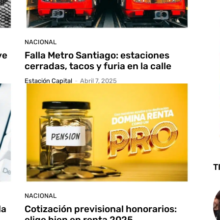
NACIONAL
ve
Falla Metro Santiago: estaciones
cerradas, tacos y furia en la calle
Estación Capital
-
Abril 7, 2025
T
NACIONAL
la
Cotización previsional honorarios:
elige bien en renta 2025