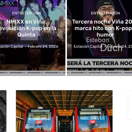
ENTRETENCIÓN
ENTRETENCIÓN
NMIXX en Viña:
Tercera noche Viña 2
evolución K-pop en la
marca hito con K-pop
Quinta
humor
ación Capital
-
Febrero 24, 2026
Estación Capital
-
Febrero 24, 2