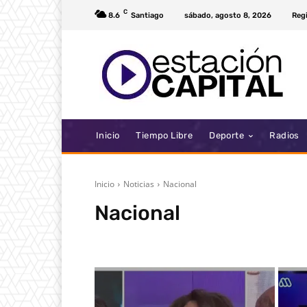
C
8.6
Santiago
sábado, agosto 8, 2026
Regi
Inicio
Tiempo Libre
Deporte
Radios
Inicio
Noticias
Nacional
Nacional
Santiago
Zona Centro
Zona Norte
Zona Sur