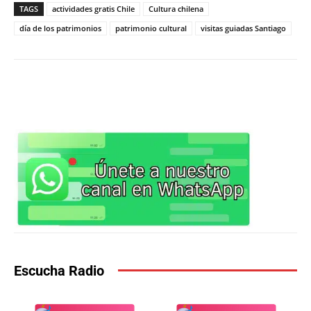
TAGS
actividades gratis Chile
Cultura chilena
día de los patrimonios
patrimonio cultural
visitas guiadas Santiago
WhatsApp
X
Facebook
Co
Escucha Radio