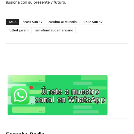
ilusiona con su presente y futuro.
TAGS
Brasil Sub 17
camino al Mundial
Chile Sub 17
fútbol juvenil
semifinal Sudamericano
WhatsApp
X
Facebook
Co