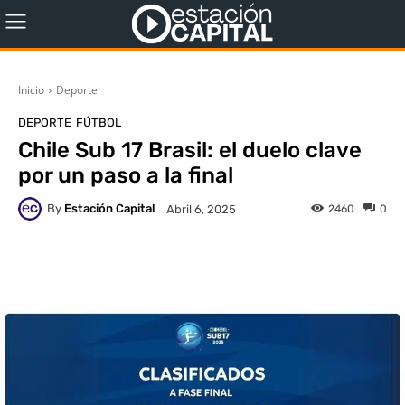
Inicio
Deporte
DEPORTE
FÚTBOL
Chile Sub 17 Brasil: el duelo clave
por un paso a la final
By
Estación Capital
2460
0
Abril 6, 2025
WhatsApp
X
Facebook
Co