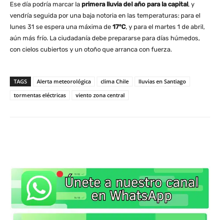
Ese día podría marcar la
primera lluvia del año para la capital
, y
vendría seguida por una baja notoria en las temperaturas: para el
lunes 31 se espera una máxima de
17°C
, y para el martes 1 de abril,
aún más frío. La ciudadanía debe prepararse para días húmedos,
con cielos cubiertos y un otoño que arranca con fuerza.
TAGS
Alerta meteorológica
clima Chile
lluvias en Santiago
tormentas eléctricas
viento zona central
WhatsApp
X
Facebook
Co