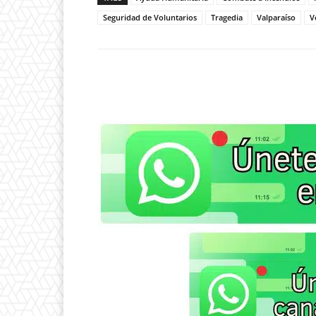
Seguridad de Voluntarios
Tragedia
Valparaíso
V
WhatsApp
Compartir