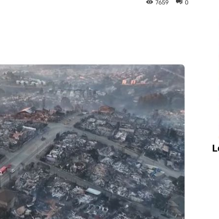
7659
0
X
Facebook
Copy URL
L