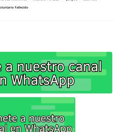
oluntario Fallecido
X
Facebook
Copy URL