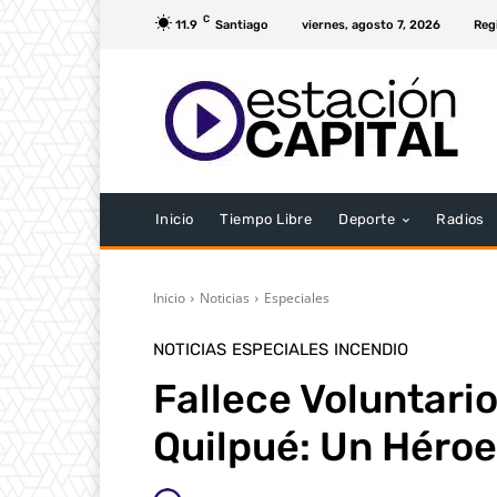
C
11.9
Santiago
viernes, agosto 7, 2026
Reg
Inicio
Tiempo Libre
Deporte
Radios
Inicio
Noticias
Especiales
NOTICIAS
ESPECIALES
INCENDIO
Fallece Voluntari
Quilpué: Un Héro