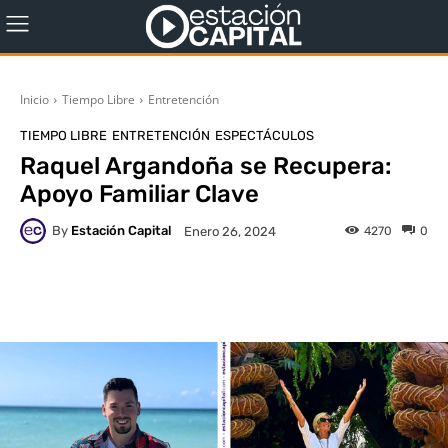
Inicio
Tiempo Libre
Entretención
TIEMPO LIBRE
ENTRETENCIÓN
ESPECTÁCULOS
Raquel Argandoña se Recupera:
Apoyo Familiar Clave
By
Estación Capital
4270
0
Enero 26, 2024
WhatsApp
X
Facebook
Co