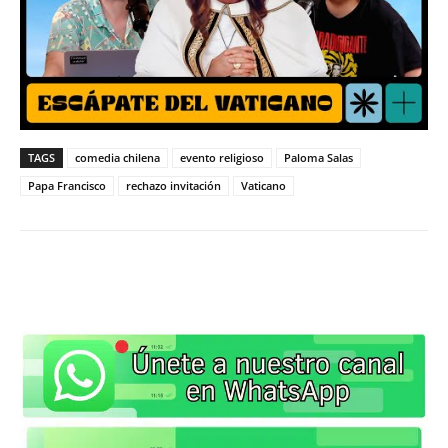
TAGS
comedia chilena
evento religioso
Paloma Salas
Papa Francisco
rechazo invitación
Vaticano
WhatsApp
X
Facebook
Co