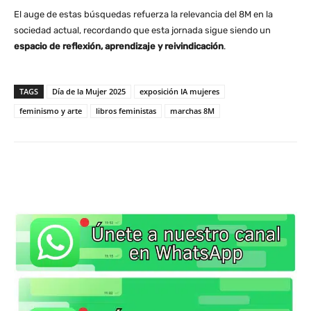
El auge de estas búsquedas refuerza la relevancia del 8M en la
sociedad actual, recordando que esta jornada sigue siendo un
espacio de reflexión, aprendizaje y reivindicación
.
TAGS
Día de la Mujer 2025
exposición IA mujeres
feminismo y arte
libros feministas
marchas 8M
WhatsApp
X
Facebook
Co