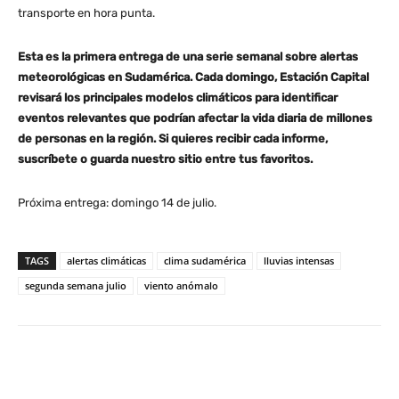
transporte en hora punta.
Esta es la primera entrega de una serie semanal sobre alertas
meteorológicas en Sudamérica. Cada domingo, Estación Capital
revisará los principales modelos climáticos para identificar
eventos relevantes que podrían afectar la vida diaria de millones
de personas en la región. Si quieres recibir cada informe,
suscríbete o guarda nuestro sitio entre tus favoritos.
Próxima entrega: domingo 14 de julio.
TAGS
alertas climáticas
clima sudamérica
lluvias intensas
segunda semana julio
viento anómalo
WhatsApp
X
Facebook
Co