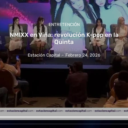
ENTRETENCIÓN
NMIXX en Viña: revolución K-pop en la
Quinta
Estación Capital
-
Febrero 24, 2026