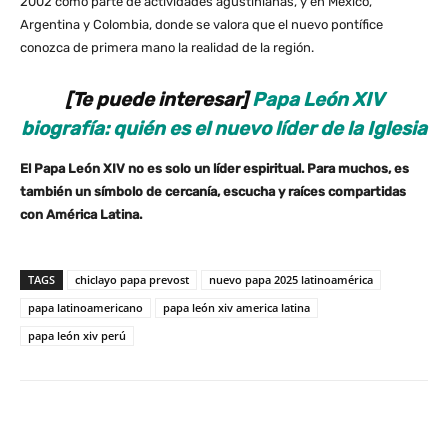
2002 como parte de actividades agustinianas, y en México,
Argentina y Colombia, donde se valora que el nuevo pontífice
conozca de primera mano la realidad de la región.
[Te puede interesar]
Papa León XIV
biografía: quién es el nuevo líder de la Iglesia
El Papa León XIV no es solo un líder espiritual. Para muchos, es
también un símbolo de cercanía, escucha y raíces compartidas
con América Latina.
TAGS
chiclayo papa prevost
nuevo papa 2025 latinoamérica
papa latinoamericano
papa león xiv america latina
papa león xiv perú
WhatsApp
X
Facebook
Co