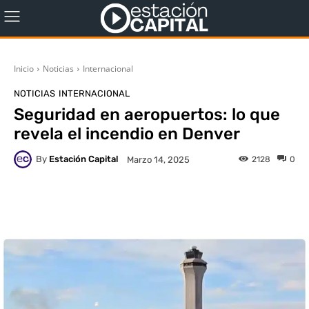
Inicio
Noticias
Internacional
NOTICIAS
INTERNACIONAL
Seguridad en aeropuertos: lo que
revela el incendio en Denver
By
Estación Capital
2128
0
Marzo 14, 2025
WhatsApp
X
Facebook
Co