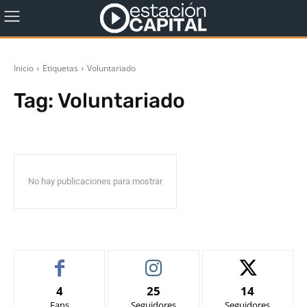
Inicio
Etiquetas
Voluntariado
Tag:
Voluntariado
No hay publicaciones para mostrar
4
25
14
Fans
Seguidores
Seguidores