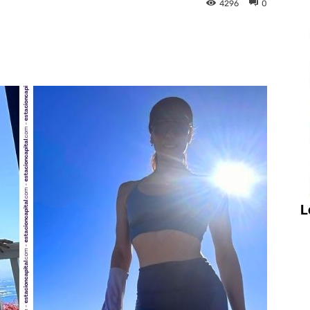
4296
0
X
Facebook
Copy URL
L